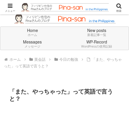
Don't think deeply. Feel always in English.
メニュー
検索
Home
New posts
ホーム
新着記事一覧
Messages
WP-Record
メッセージ
WordPressの使用記録
ホーム
英会話
今日の勉強
「また、やっちゃ
った」って英語で言うと？
「また、やっちゃった」って英語で言う
と？