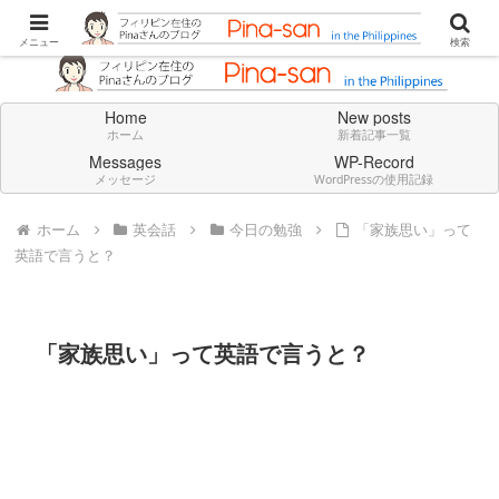
Don't think deeply. Feel always in English.
メニュー
検索
Home
New posts
ホーム
新着記事一覧
Messages
WP-Record
メッセージ
WordPressの使用記録
ホーム
英会話
今日の勉強
「家族思い」って
英語で言うと？
「家族思い」って英語で言うと？