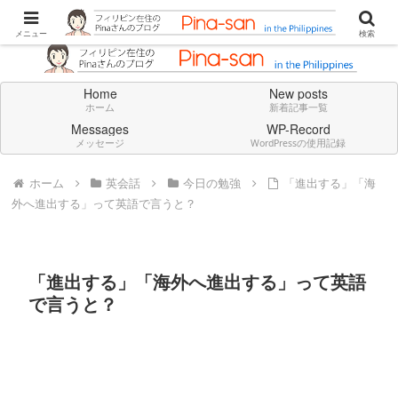
Don't think deeply. Feel always in English.
メニュー
検索
Home
New posts
ホーム
新着記事一覧
Messages
WP-Record
メッセージ
WordPressの使用記録
ホーム
英会話
今日の勉強
「進出する」「海
外へ進出する」って英語で言うと？
「進出する」「海外へ進出する」って英語
で言うと？