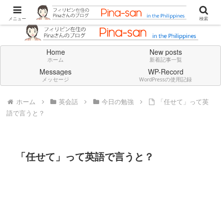
Don't think deeply. Feel always in English.
メニュー
検索
Home
New posts
ホーム
新着記事一覧
Messages
WP-Record
メッセージ
WordPressの使用記録
ホーム
英会話
今日の勉強
「任せて」って英
語で言うと？
「任せて」って英語で言うと？