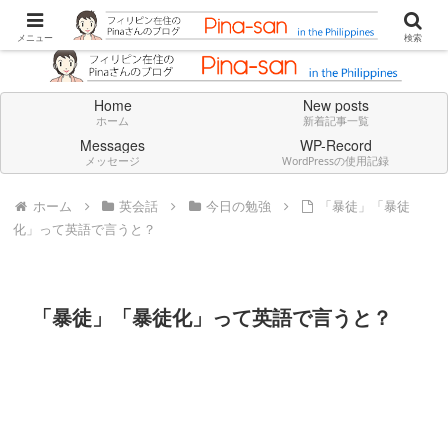
Don't think deeply. Feel always in English.
メニュー
検索
Home
New posts
ホーム
新着記事一覧
Messages
WP-Record
メッセージ
WordPressの使用記録
ホーム
英会話
今日の勉強
「暴徒」「暴徒
化」って英語で言うと？
「暴徒」「暴徒化」って英語で言うと？