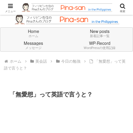
Don't think deeply. Feel always in English.
メニュー
検索
Home
New posts
ホーム
新着記事一覧
Messages
WP-Record
メッセージ
WordPressの使用記録
ホーム
英会話
今日の勉強
「無愛想」って英
語で言うと？
「無愛想」って英語で言うと？