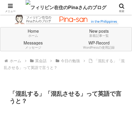
Don't think deeply. Feel always in English.
メニュー
検索
Home
New posts
ホーム
新着記事一覧
Messages
WP-Record
メッセージ
WordPressの使用記録
ホーム
英会話
今日の勉強
「混乱する」「混
乱させる」って英語で言うと？
「混乱する」「混乱させる」って英語で言
うと？