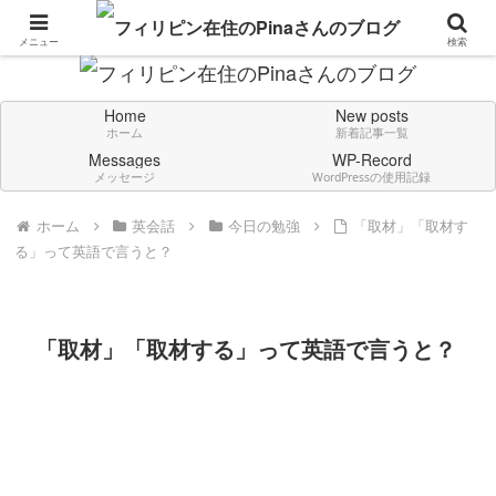
Don't think deeply. Feel always in English.
メニュー
検索
Home
New posts
ホーム
新着記事一覧
Messages
WP-Record
メッセージ
WordPressの使用記録
ホーム
英会話
今日の勉強
「取材」「取材す
る」って英語で言うと？
「取材」「取材する」って英語で言うと？