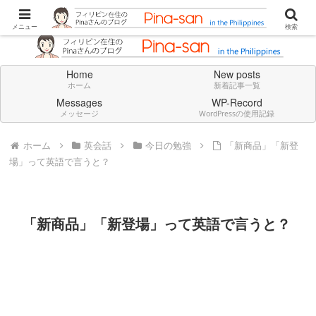
Don't think deeply. Feel always in English.
メニュー
検索
Home
New posts
ホーム
新着記事一覧
Messages
WP-Record
メッセージ
WordPressの使用記録
ホーム
英会話
今日の勉強
「新商品」「新登
場」って英語で言うと？
「新商品」「新登場」って英語で言うと？