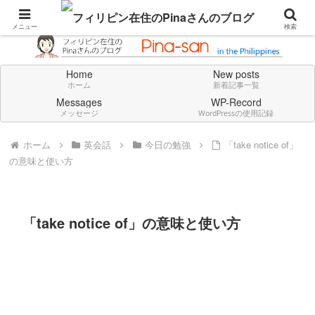
Don't think deeply. Feel always in English.
メニュー
検索
Home
New posts
ホーム
新着記事一覧
Messages
WP-Record
メッセージ
WordPressの使用記録
ホーム
英会話
今日の勉強
「take notice of」
の意味と使い方
「take notice of」の意味と使い方