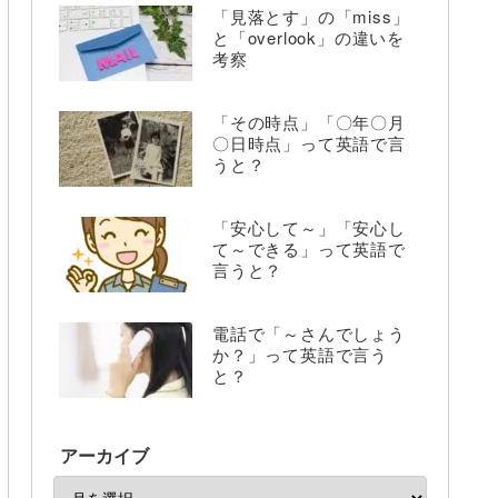
「見落とす」の「miss」
と「overlook」の違いを
考察
「その時点」「〇年〇月
〇日時点」って英語で言
うと？
「安心して～」「安心し
て～できる」って英語で
言うと？
電話で「～さんでしょう
か？」って英語で言う
と？
アーカイブ