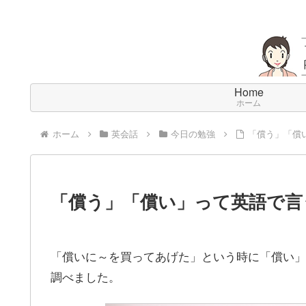
Home
ホーム
ホーム
英会話
今日の勉強
「償う」「償
「償う」「償い」って英語で言
「償いに～を買ってあげた」という時に「償い」
調べました。