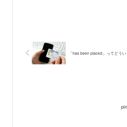
「has been placed」ってど
pi