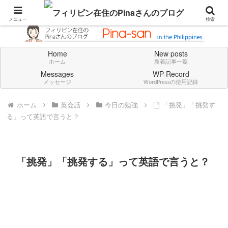
Don't think deeply. Feel always in English.
メニュー
検索
Home
New posts
ホーム
新着記事一覧
Messages
WP-Record
メッセージ
WordPressの使用記録
ホーム
英会話
今日の勉強
「挑発」「挑発す
る」って英語で言うと？
「挑発」「挑発する」って英語で言うと？