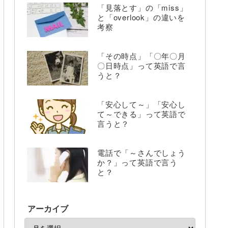
「見落とす」の「miss」
と「overlook」の違いを
考察
「その時点」「〇年〇月
〇日時点」って英語で言
うと？
「安心して～」「安心し
て～できる」って英語で
言うと？
電話で「～さんでしょう
か？」って英語で言う
と？
アーカイブ