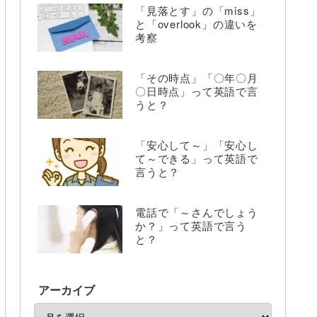
「見落とす」の「miss」
と「overlook」の違いを
考察
「その時点」「〇年〇月
〇日時点」って英語で言
うと？
「安心して～」「安心し
て～できる」って英語で
言うと？
電話で「～さんでしょう
か？」って英語で言う
と？
アーカイブ