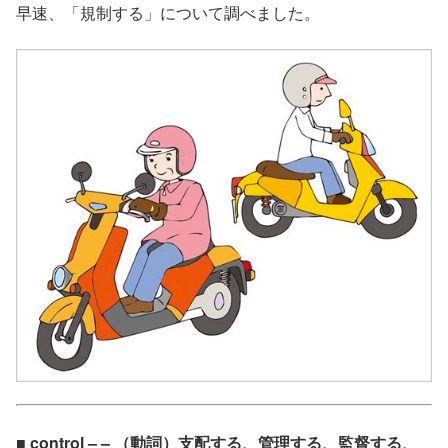
早速、「規制する」について調べました。
■ control – – （動詞）支配する、管理する、監督する、