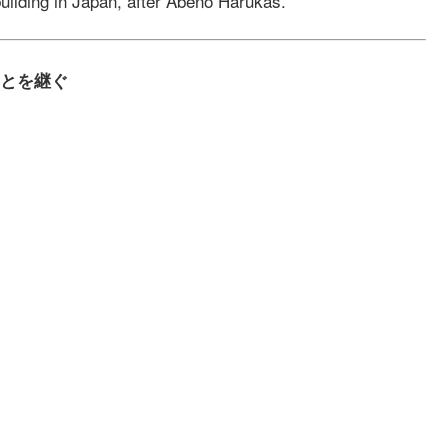
ilding in Japan, after Abeno Harukas.
のあとを継ぐ