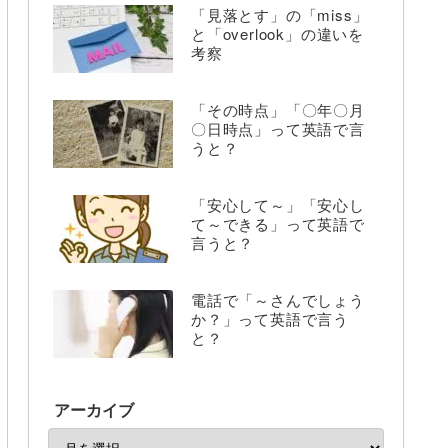
「見落とす」の「miss」
と「overlook」の違いを
考察
「その時点」「〇年〇月
〇日時点」って英語で言
うと？
「安心して～」「安心し
て～できる」って英語で
言うと？
電話で「～さんでしょう
か？」って英語で言う
と？
アーカイブ