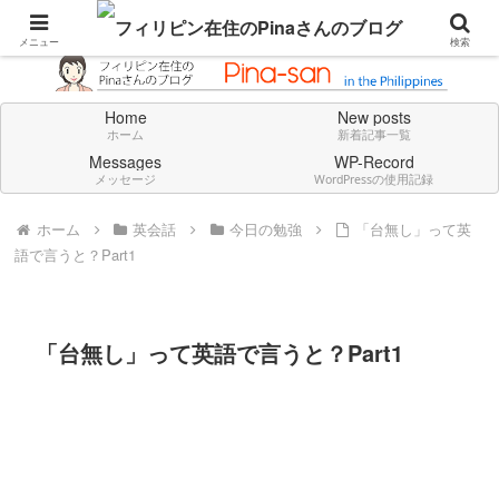
Don't think deeply. Feel always in English.
メニュー
検索
Home
New posts
ホーム
新着記事一覧
Messages
WP-Record
メッセージ
WordPressの使用記録
ホーム
英会話
今日の勉強
「台無し」って英
語で言うと？Part1
「台無し」って英語で言うと？Part1