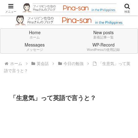
Don't think deeply. Feel always in English.
メニュー
検索
Home
New posts
ホーム
新着記事一覧
Messages
WP-Record
メッセージ
WordPressの使用記録
ホーム
英会話
今日の勉強
「生意気」って英
語で言うと？
「生意気」って英語で言うと？