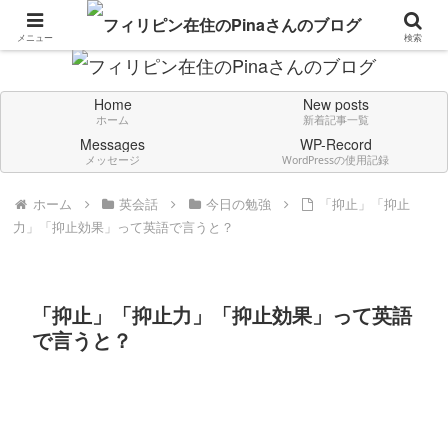
Don't think deeply. Feel always in English.
メニュー
検索
Home
New posts
ホーム
新着記事一覧
Messages
WP-Record
メッセージ
WordPressの使用記録
ホーム
英会話
今日の勉強
「抑止」「抑止
力」「抑止効果」って英語で言うと？
「抑止」「抑止力」「抑止効果」って英語
で言うと？