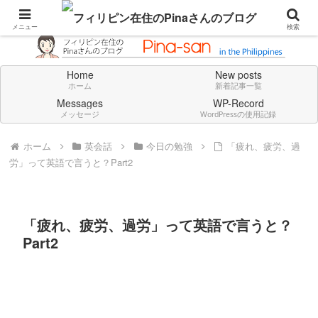
Don't think deeply. Feel always in English.
メニュー
検索
Home
New posts
ホーム
新着記事一覧
Messages
WP-Record
メッセージ
WordPressの使用記録
ホーム
英会話
今日の勉強
「疲れ、疲労、過
労」って英語で言うと？Part2
「疲れ、疲労、過労」って英語で言うと？
Part2