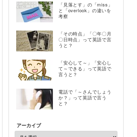
「見落とす」の「miss」
と「overlook」の違いを
考察
「その時点」「〇年〇月
〇日時点」って英語で言
うと？
「安心して～」「安心し
て～できる」って英語で
言うと？
電話で「～さんでしょう
か？」って英語で言う
と？
アーカイブ