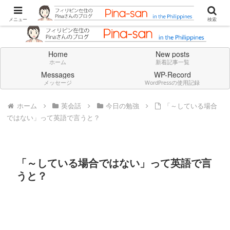
Don't think deeply. Feel always in English.
メニュー
検索
Home
New posts
ホーム
新着記事一覧
Messages
WP-Record
メッセージ
WordPressの使用記録
ホーム
英会話
今日の勉強
「～している場合
ではない」って英語で言うと？
「～している場合ではない」って英語で言
うと？