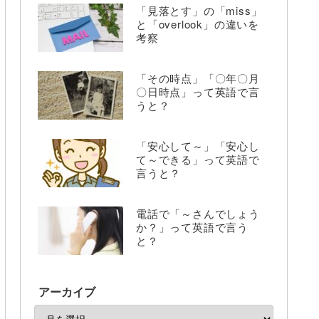
「見落とす」の「miss」
と「overlook」の違いを
考察
「その時点」「〇年〇月
〇日時点」って英語で言
うと？
「安心して～」「安心し
て～できる」って英語で
言うと？
電話で「～さんでしょう
か？」って英語で言う
と？
アーカイブ