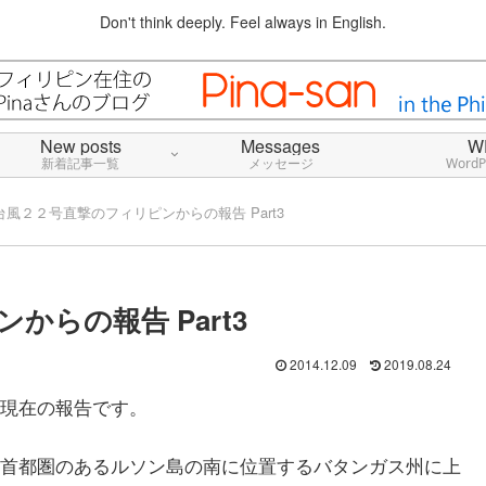
Don't think deeply. Feel always in English.
New posts
Messages
W
新着記事一覧
メッセージ
Word
台風２２号直撃のフィリピンからの報告 Part3
らの報告 Part3
2014.12.09
2019.08.24
現在の報告です。
首都圏のあるルソン島の南に位置するバタンガス州に上