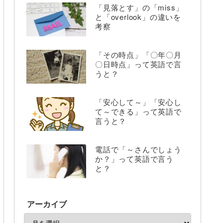
「見落とす」の「miss」
と「overlook」の違いを
考察
「その時点」「〇年〇月
〇日時点」って英語で言
うと？
「安心して～」「安心し
て～できる」って英語で
言うと？
電話で「～さんでしょう
か？」って英語で言う
と？
アーカイブ