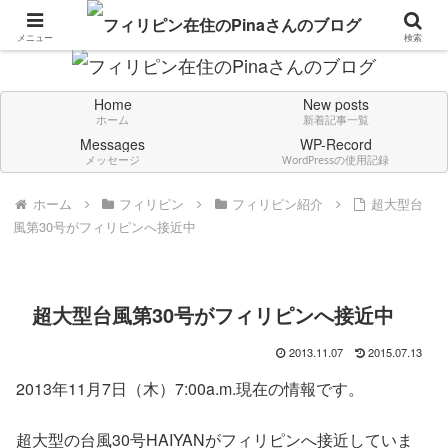
Don't think deeply. Feel always in English.
メニュー
検索
Home
New posts
ホーム
新着記事一覧
Messages
WP-Record
メッセージ
WordPressの使用記録
ホーム
フィリピン
フィリピン紹介
超大型台
風第30号がフィリピンへ接近中
超大型台風第30号がフィリピンへ接近中
2013.11.07
2015.07.13
2013年11月7日（木）7:00a.m.現在の情報です。
超大型の台風30号HAIYANがフィリピンへ接近していま