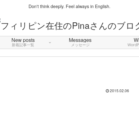
Don't think deeply. Feel always in English.
New posts
Messages
W
新着記事一覧
メッセージ
Word
2015.02.06