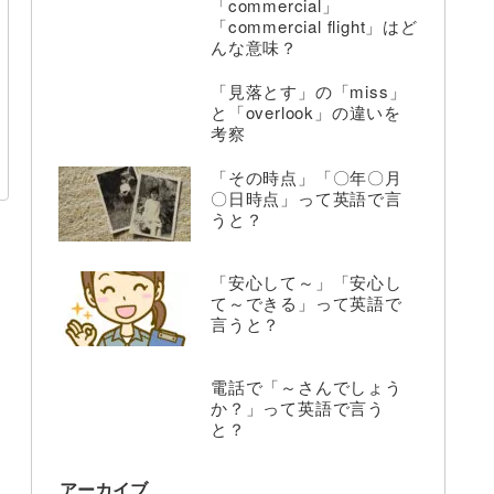
「commercial」
「commercial flight」はど
んな意味？
「見落とす」の「miss」
と「overlook」の違いを
考察
「その時点」「〇年〇月
〇日時点」って英語で言
うと？
「安心して～」「安心し
て～できる」って英語で
言うと？
電話で「～さんでしょう
か？」って英語で言う
と？
アーカイブ