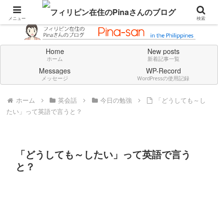
Don't think deeply. Feel always in English.
メニュー
検索
Home
New posts
ホーム
新着記事一覧
Messages
WP-Record
メッセージ
WordPressの使用記録
ホーム
英会話
今日の勉強
「どうしても～し
たい」って英語で言うと？
「どうしても～したい」って英語で言う
と？