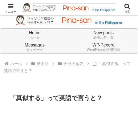
Don't think deeply. Feel always in English.
メニュー
検索
Home
New posts
ホーム
新着記事一覧
Messages
WP-Record
メッセージ
WordPressの使用記録
ホーム
英会話
今日の勉強
「真似する」って
英語で言うと？
「真似する」って英語で言うと？