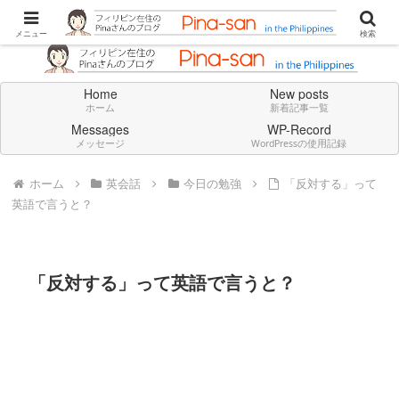
Don't think deeply. Feel always in English.
メニュー
検索
Home
New posts
ホーム
新着記事一覧
Messages
WP-Record
メッセージ
WordPressの使用記録
ホーム
英会話
今日の勉強
「反対する」って
英語で言うと？
「反対する」って英語で言うと？