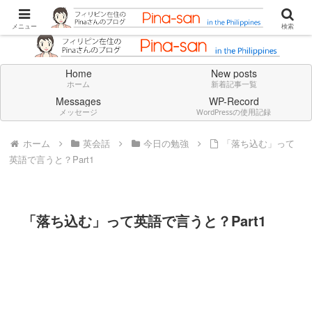
Don't think deeply. Feel always in English.
メニュー
検索
Home
New posts
ホーム
新着記事一覧
Messages
WP-Record
メッセージ
WordPressの使用記録
ホーム
英会話
今日の勉強
「落ち込む」って
英語で言うと？Part1
「落ち込む」って英語で言うと？Part1