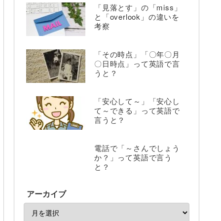
「見落とす」の「miss」
と「overlook」の違いを
考察
「その時点」「〇年〇月
〇日時点」って英語で言
うと？
「安心して～」「安心し
て～できる」って英語で
言うと？
電話で「～さんでしょう
か？」って英語で言う
と？
アーカイブ