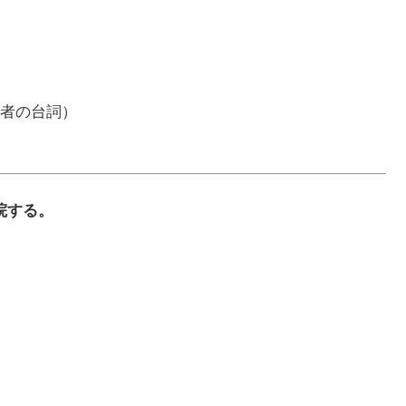
者の台詞）
– 入院する。