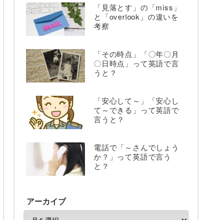
「見落とす」の「miss」
と「overlook」の違いを
考察
「その時点」「〇年〇月
〇日時点」って英語で言
うと？
「安心して～」「安心し
て～できる」って英語で
言うと？
電話で「～さんでしょう
か？」って英語で言う
と？
アーカイブ