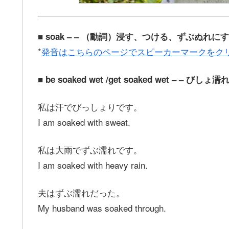
■ soak – – （動詞）浸す、つける、ずぶぬれ
*
発音はこちらのページでスピーカーマークをク
■ be soaked wet /get soaked wet – – びし
私は汗でびっしょりです。
I am soaked with sweat.
私は大雨でずぶ濡れです。
I am soaked with heavy rain.
夫はずぶ濡れだった。
My husband was soaked through.