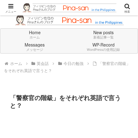
Don't think deeply. Feel always in English.
メニュー
検索
Home
New posts
ホーム
新着記事一覧
Messages
WP-Record
メッセージ
WordPressの使用記録
ホーム
英会話
今日の勉強
「警察官の階級」
をそれぞれ英語で言うと？
「警察官の階級」をそれぞれ英語で言う
と？