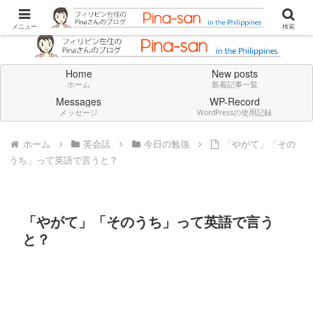
Don't think deeply. Feel always in English.
メニュー
検索
Home
New posts
ホーム
新着記事一覧
Messages
WP-Record
メッセージ
WordPressの使用記録
ホーム
英会話
今日の勉強
「やがて」「その
うち」って英語で言うと？
「やがて」「そのうち」って英語で言う
と？