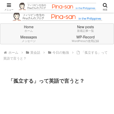
Don't think deeply. Feel always in English.
メニュー
検索
Home
New posts
ホーム
新着記事一覧
Messages
WP-Record
メッセージ
WordPressの使用記録
ホーム
英会話
今日の勉強
「孤立する」って
英語で言うと？
「孤立する」って英語で言うと？