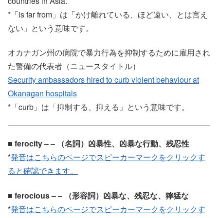
countries in Asia.
*「is far from」は「かけ離れている、ほど遠い、とは言え
ない」という意味です。
オカナガン州の病院で暴力行為を抑制するために雇用され
た警備の代表者（ニュースタイトル）
Security ambassadors hired to curb violent behaviour at
Okanagan hospitals
*「curb」は「抑制する、抑える」という意味です。
■ ferocity – – （名詞）凶暴性、凶暴な行動、残忍性
*
発音はこちらのページでスピーカーマークをクリックす
ると確認できます。
■ ferocious – – （形容詞）凶暴な、残忍な、獰猛な
*
発音はこちらのページでスピーカーマークをクリックす