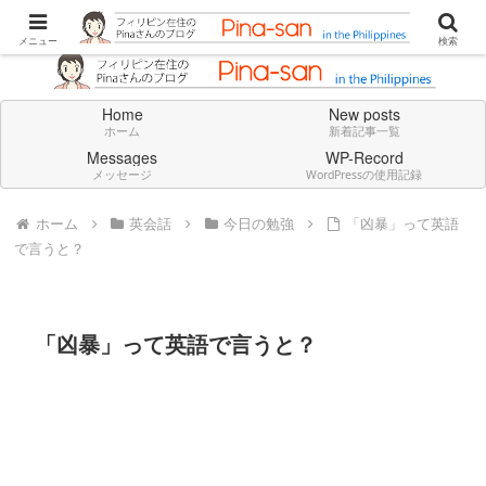
Don't think deeply. Feel always in English.
メニュー
検索
Home
New posts
ホーム
新着記事一覧
Messages
WP-Record
メッセージ
WordPressの使用記録
ホーム
英会話
今日の勉強
「凶暴」って英語
で言うと？
「凶暴」って英語で言うと？