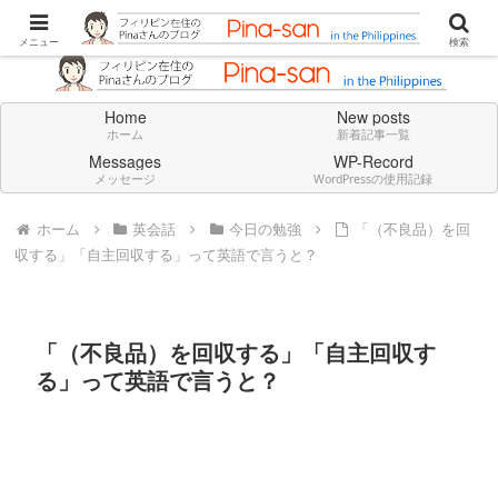
Don't think deeply. Feel always in English.
メニュー
検索
Home
New posts
ホーム
新着記事一覧
Messages
WP-Record
メッセージ
WordPressの使用記録
ホーム
英会話
今日の勉強
「（不良品）を回
収する」「自主回収する」って英語で言うと？
「（不良品）を回収する」「自主回収す
る」って英語で言うと？