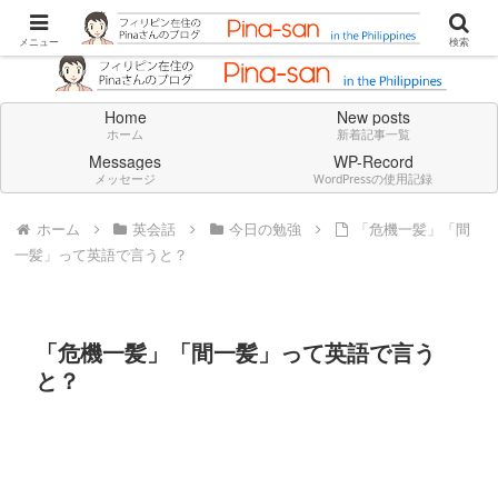
Don't think deeply. Feel always in English.
メニュー
検索
Home
New posts
ホーム
新着記事一覧
Messages
WP-Record
メッセージ
WordPressの使用記録
ホーム
英会話
今日の勉強
「危機一髪」「間
一髪」って英語で言うと？
「危機一髪」「間一髪」って英語で言う
と？