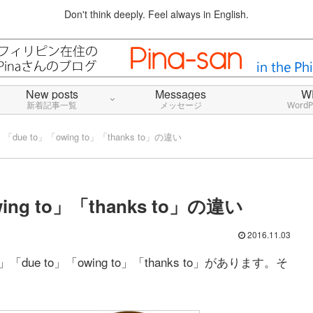
Don't think deeply. Feel always in English.
New posts
Messages
W
新着記事一覧
メッセージ
Word
f」「due to」「owing to」「thanks to」の違い
wing to」「thanks to」の違い
2016.11.03
ue to」「owing to」「thanks to」があります。そ