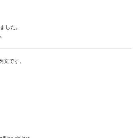
ました。
.
の例文です。
illion dollars.