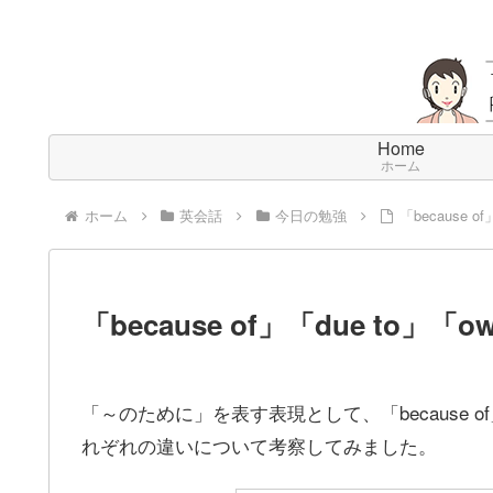
Home
ホーム
ホーム
英会話
今日の勉強
「because o
「because of」「due to」「o
「～のために」を表す表現として、「because of」「d
れぞれの違いについて考察してみました。