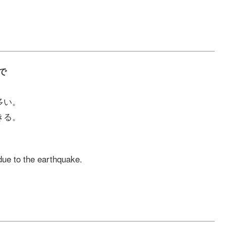
げで
多い。
きる。
due to the earthquake.