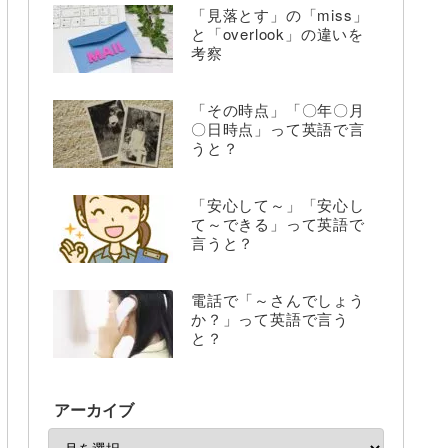
「見落とす」の「miss」
と「overlook」の違いを
考察
「その時点」「〇年〇月
〇日時点」って英語で言
うと？
「安心して～」「安心し
て～できる」って英語で
言うと？
電話で「～さんでしょう
か？」って英語で言う
と？
アーカイブ