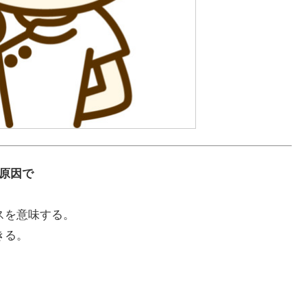
が原因で
スを意味する。
きる。