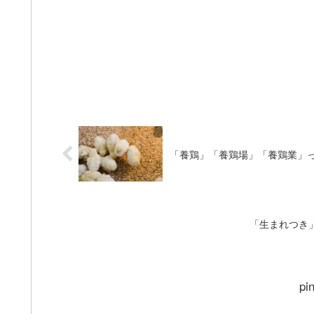
「養鶏」「養鶏場」「養鶏業」
「生まれつき
pi