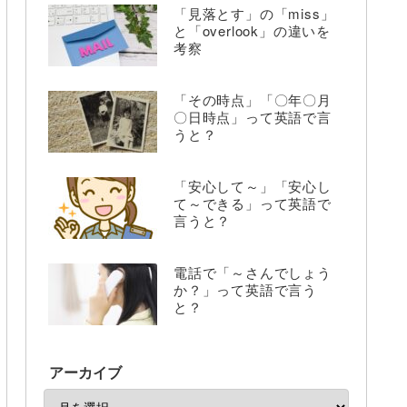
「見落とす」の「miss」
と「overlook」の違いを
考察
「その時点」「〇年〇月
〇日時点」って英語で言
うと？
「安心して～」「安心し
て～できる」って英語で
言うと？
電話で「～さんでしょう
か？」って英語で言う
と？
アーカイブ