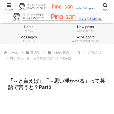
Don't think deeply. Feel always in English.
メニュー
検索
Home
New posts
ホーム
新着記事一覧
Messages
WP-Record
メッセージ
WordPressの使用記録
ホーム
英会話
今日の勉強
「～と言えば」
「～思い浮かべる」って英語で言うと？Part2
「～と言えば」「～思い浮かべる」って英
語で言うと？Part2