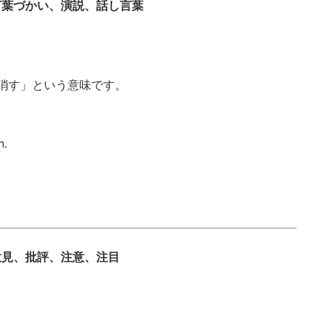
話、言葉づかい、演説、話し言葉
取り消す」という意味です。
h.
詞）意見、批評、注意、注目