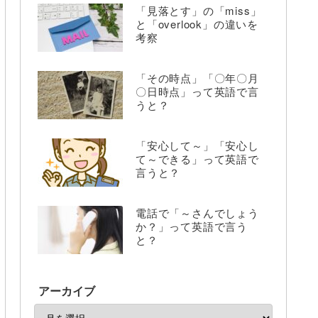
「見落とす」の「miss」
と「overlook」の違いを
考察
「その時点」「〇年〇月
〇日時点」って英語で言
うと？
「安心して～」「安心し
て～できる」って英語で
言うと？
電話で「～さんでしょう
か？」って英語で言う
と？
アーカイブ