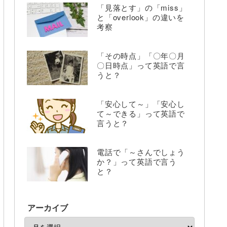
「見落とす」の「miss」
と「overlook」の違いを
考察
「その時点」「〇年〇月
〇日時点」って英語で言
うと？
「安心して～」「安心し
て～できる」って英語で
言うと？
電話で「～さんでしょう
か？」って英語で言う
と？
アーカイブ