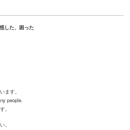
る、当惑した、困った
います。
any people.
です。
い。