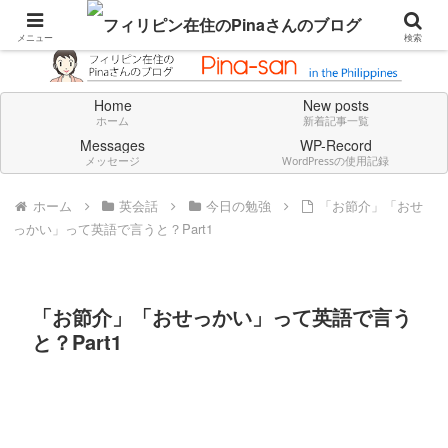
Don't think deeply. Feel always in English.
メニュー
検索
Home
New posts
ホーム
新着記事一覧
Messages
WP-Record
メッセージ
WordPressの使用記録
ホーム
英会話
今日の勉強
「お節介」「おせ
っかい」って英語で言うと？Part1
「お節介」「おせっかい」って英語で言う
と？Part1