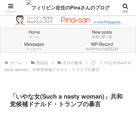
Don't think deeply. Feel always in English.
メニュー
検索
Home
New posts
ホーム
新着記事一覧
Messages
WP-Record
メッセージ
WordPressの使用記録
ホーム
英会話
今日の勉強
「いやな女(Such a
nasty woman)」共和党候補ドナルド・トランプの暴言
「いやな女(Such a nasty woman)」共和
党候補ドナルド・トランプの暴言