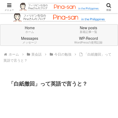
Don't think deeply. Feel always in English.
メニュー
検索
Home
New posts
ホーム
新着記事一覧
Messages
WP-Record
メッセージ
WordPressの使用記録
ホーム
英会話
今日の勉強
「白紙撤回」って
英語で言うと？
「白紙撤回」って英語で言うと？