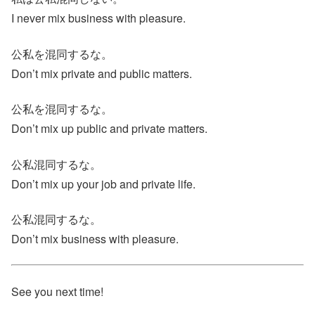
I never mix business with pleasure.
公私を混同するな。
Don’t mix private and public matters.
公私を混同するな。
Don’t mix up public and private matters.
公私混同するな。
Don’t mix up your job and private life.
公私混同するな。
Don’t mix business with pleasure.
See you next time!