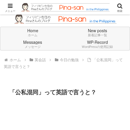
Don't think deeply. Feel always in English.
メニュー
検索
Home
New posts
ホーム
新着記事一覧
Messages
WP-Record
メッセージ
WordPressの使用記録
ホーム
英会話
今日の勉強
「公私混同」って
英語で言うと？
「公私混同」って英語で言うと？