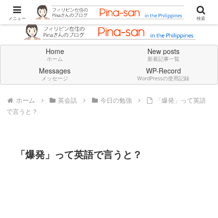
Don't think deeply. Feel always in English.
メニュー
検索
Home
New posts
ホーム
新着記事一覧
Messages
WP-Record
メッセージ
WordPressの使用記録
ホーム
英会話
今日の勉強
「爆発」って英語
で言うと？
「爆発」って英語で言うと？