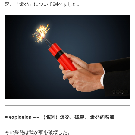
速、「爆発」について調べました。
■ explosion – – （名詞）爆発、破裂、 爆発的増加
その爆発は我が家を破壊した。