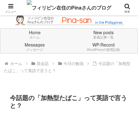
Don't think deeply. Feel always in English.
メニュー
検索
Home
New posts
ホーム
新着記事一覧
Messages
WP-Record
メッセージ
WordPressの使用記録
ホーム
英会話
今日の勉強
今話題の「加熱型
たばこ」って英語で言うと？
今話題の「加熱型たばこ」って英語で言う
と？